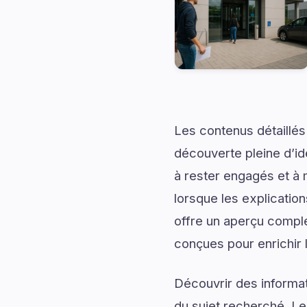
Les contenus détaillés
découverte pleine d’id
à rester engagés et à m
lorsque les explicatio
offre un aperçu complet
conçues pour enrichir 
Découvrir des informati
du sujet recherché. Les