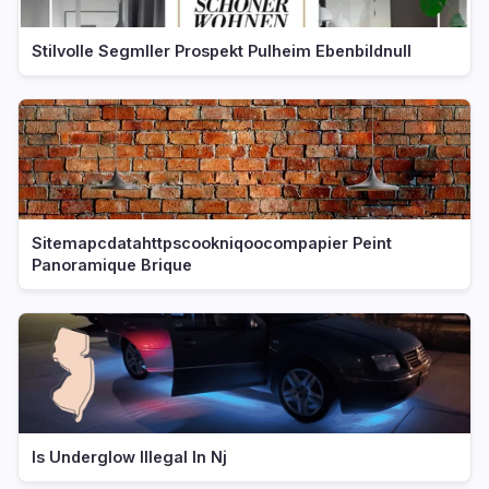
Stilvolle Segmller Prospekt Pulheim Ebenbildnull
Sitemapcdatahttpscookniqoocompapier Peint
Panoramique Brique
Is Underglow Illegal In Nj