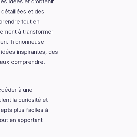
es idées et d’obtenir
 détaillées et des
prendre tout en
alement à transformer
dien. Trononneuse
idées inspirantes, des
 mieux comprendre,
accéder à une
ent la curiosité et
pts plus faciles à
tout en apportant