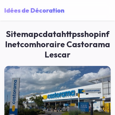
Idées de Décoration
Sitemapcdatahttpsshopinf
Inetcomhoraire Castorama
Lescar