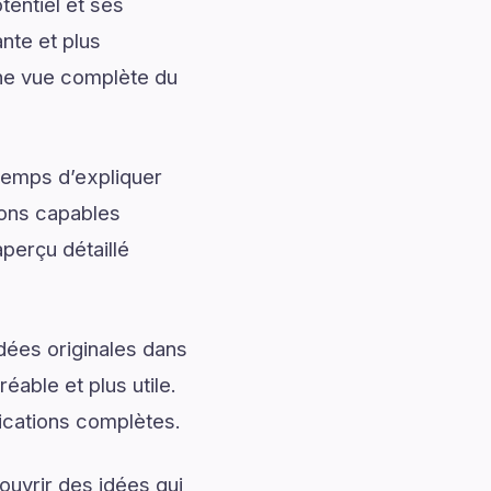
entiel et ses
nte et plus
une vue complète du
temps d’expliquer
ions capables
perçu détaillé
dées originales dans
éable et plus utile.
ications complètes.
uvrir des idées qui