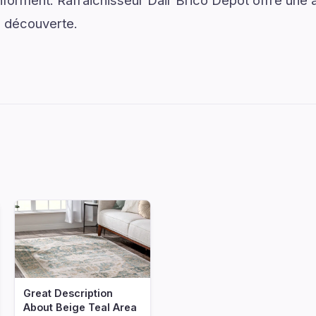
 informent. Rafraichisseur Dair Brico Depot offre une
a découverte.
Great Description
About Beige Teal Area