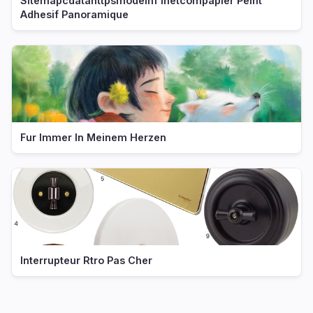
Sitemapcdatahttpsmodeinf Inetcompapier Peint
Adhesif Panoramique
Fur Immer In Meinem Herzen
Interrupteur Rtro Pas Cher