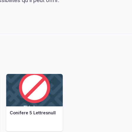
ibilités qu’il peut offrir.
niqoocomtapis
Conifere 5 Lettresnull