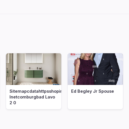
Sitemapcdatahttpsshopinf
Ed Begley Jr Spouse
Inetcomburgbad Lavo
2 0