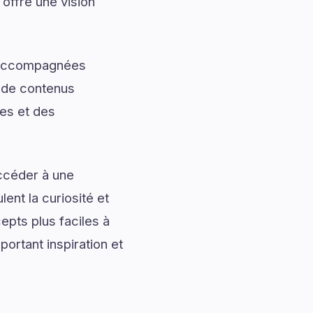
offre une vision
t accompagnées
t de contenus
les et des
accéder à une
ent la curiosité et
pts plus faciles à
portant inspiration et