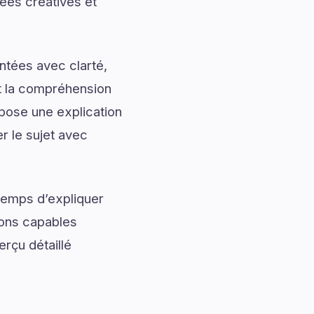
ées créatives et
ntées avec clarté,
nt la compréhension
pose une explication
r le sujet avec
temps d’expliquer
ions capables
rçu détaillé