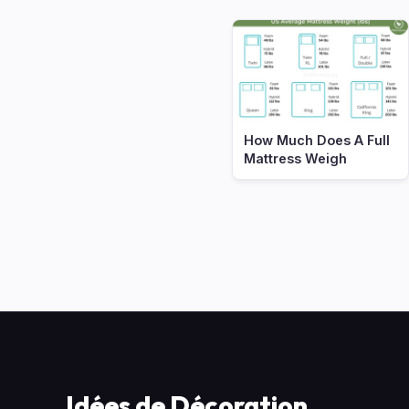
How Much Does A Full
Mattress Weigh
Idées de Décoration