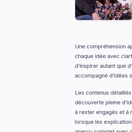
Une compréhension app
chaque idée avec clart
d’inspirer autant que 
accompagné d’idées sti
Les contenus détaillés
découverte pleine d’id
à rester engagés et à m
lorsque les explicatio
aperçu complet avec de