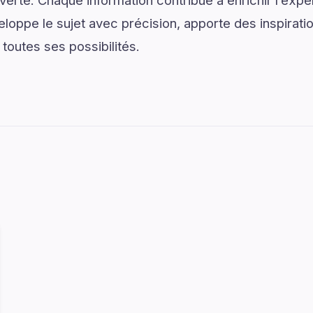
uverte. Chaque information contribue à enrichir l’expé
eloppe le sujet avec précision, apporte des inspirati
 toutes ses possibilités.